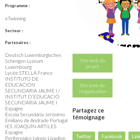
Programme :
eTwinning
Secteur :
Partenaires :
Deutsch Luxemburgisches
Site web du
Schengen Lyzeum
projet
Luxembourg
Lycée STELLA France
INSTITUTO DE
EDUCACIÓN
Site web de
SECUNDARIA JAUME I /
l‘organisation
INSTITUT D’EDUCACIÓ
SECUNDÀRIA JAUME I
Espagne
Partagez ce
Escola Secundária Jerónimo
témoignage
Emiliano de Andrade Portugal
IES JOAQUÍN ARTILES
Espagne
Twitter
Facebook
Lin
Perifereiako Lykeio Livadion