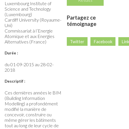
Luxembourg Institute of
Science and Technology
(Luxembourg)
Partagez ce
Cardiff University (Royaume-
témoignage
Uni)
Commissariat à l’Energie
Atomique et aux Energies
Alternatives (France)
Twitter
Facebook
Lin
Durée :
du
01-09-2015
au
28-02-
2018
Descriptif :
Ces dernières années le BIM
(Building Information
Modelling) a profondément
modifié la manière de
concevoir, construire ou
même gérer les bâtiments
tout au long de leur cycle de