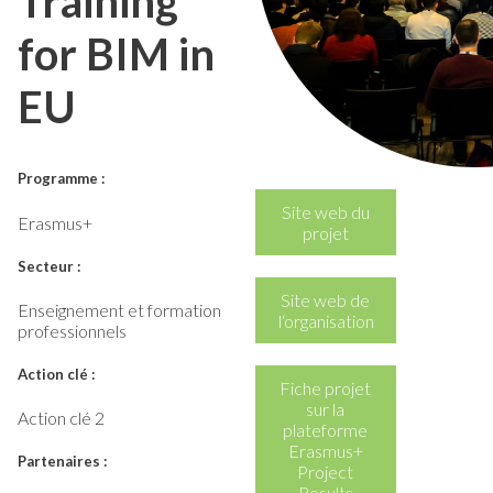
Training
for BIM in
EU
Programme :
Site web du
Erasmus+
projet
Secteur :
Site web de
Enseignement et formation
l‘organisation
professionnels
Action clé :
Fiche projet
sur la
Action clé 2
plateforme
Erasmus+
Partenaires :
Project
Results