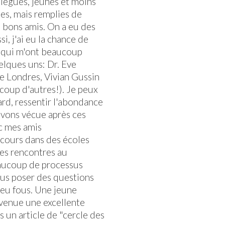
llègues, jeunes et moins
ées, mais remplies de
e bons amis. On a eu des
i, j'ai eu la chance de
 qui m'ont beaucoup
elques uns: Dr. Eve
 Londres, Vivian Gussin
coup d'autres!). Je peux
ard, ressentir l'abondance
avons vécue après ces
ec mes amis
 cours dans des écoles
des rencontres au
aucoup de processus
ous poser des questions
 peu fous. Une jeune
evenue une excellente
s un article de "cercle des