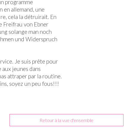
 d'un programme
ion en allemand, une
e, cela la détruirait. En
ie Freifrau von Ebner
jung solange man noch
ehmen und Widerspruch
rvice. Je suis prête pour
 aux jeunes dans
as attraper par la routine.
ns, soyez un peu fous!!!
Retour à la vue d'ensemble