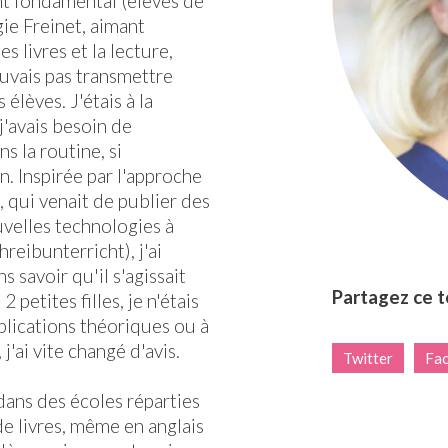
t fondamental (élèves de
gie Freinet, aimant
s livres et la lecture,
ouvais pas transmettre
élèves. J'étais à la
j'avais besoin de
s la routine, si
. Inspirée par l'approche
, qui venait de publier des
uvelles technologies à
reibunterricht), j'ai
savoir qu'il s'agissait
Partagez ce 
petites filles, je n'étais
ublications théoriques ou à
j'ai vite changé d'avis.
Twitter
Fa
dans des écoles réparties
 de livres, même en anglais