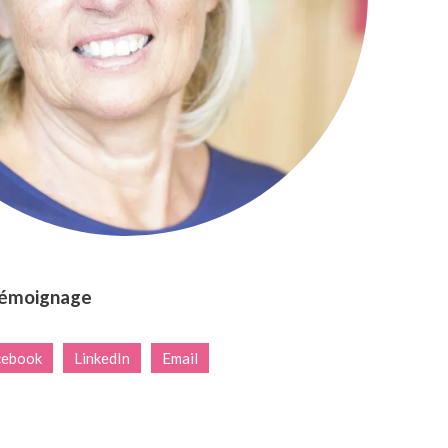
témoignage
cebook
LinkedIn
Email