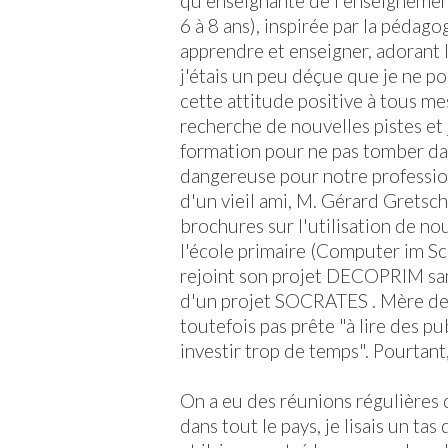
qu'enseignante de l'enseignemen
6 à 8 ans), inspirée par la pédago
apprendre et enseigner, adorant le
j'étais un peu déçue que je ne p
cette attitude positive à tous mes 
recherche de nouvelles pistes et 
formation pour ne pas tomber dan
dangereuse pour notre profession
d'un vieil ami, M. Gérard Gretsch
brochures sur l'utilisation de no
l'école primaire (Computer im Sch
rejoint son projet DECOPRIM sans 
d'un projet SOCRATES . Mère de 2 
toutefois pas prête "à lire des p
investir trop de temps". Pourtant, 
On a eu des réunions régulières 
dans tout le pays, je lisais un tas