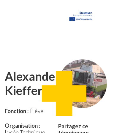
Alexander
Kieffer
Fonction :
Élève
Organisation :
Partagez ce
Lycée Technique
témoignage