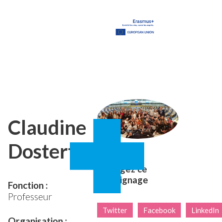
Claudine
Dostert
Partagez ce
témoignage
Fonction :
Professeur
Twitter
Facebook
LinkedIn
Organisation :