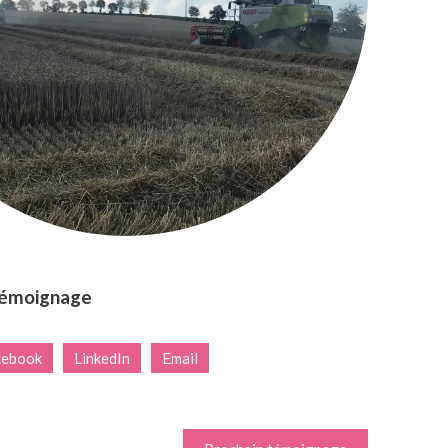
témoignage
cebook
LinkedIn
Email