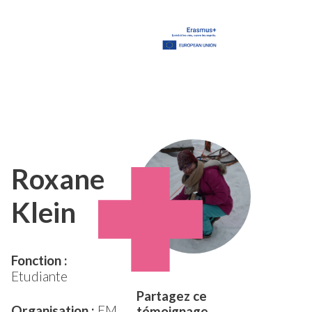
Roxane
Klein
Fonction :
Etudiante
Partagez ce
Organisation :
EM
témoignage