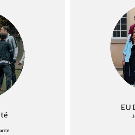
EU 
ité
J
arité