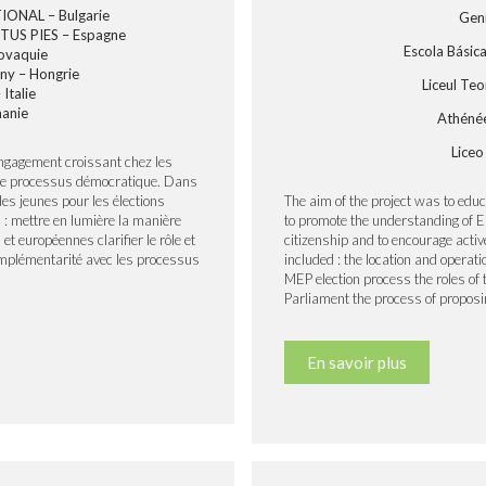
ONAL – Bulgarie
Geni
US PIES – Espagne
Escola Básic
ovaquie
ány – Hongrie
Liceul Te
Italie
anie
Athénée
Liceo
ngagement croissant chez les
s le processus démocratique. Dans
t des jeunes pour les élections
The aim of the project was to edu
 : mettre en lumière la manière
to promote the understanding of 
et européennes clarifier le rôle et
citizenship and to encourage activ
complémentarité avec les processus
included : the location and operat
MEP election process the roles of
Parliament the process of proposi
En savoir plus