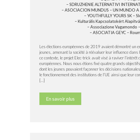
– SDRUZHENIE ALTERNATIVI INTERNATI
– ASOCIACION MUNDUS – UN MUNDO A T
– YOUTHFULLY YOURS SK – Sl
– Kulturális Kapcsolatokért Alapítv
– Associazione Vagamondo – 
– ASOCIATIA GEYC – Roum
Les élections européennes de 2019 avaient démontré un e
jeunes, amenant la société à réévaluer leur influence dan
ce contexte, le projet Elec-trick avait visé à raviver l’intérê
européennes. Nous nous étions fixé quatre grands objectifs
dont les jeunes pouvaient façonner les décisions nationales 
le fonctionnement des institutions de l’UE ainsi que leur 
[…]
En savoir plus