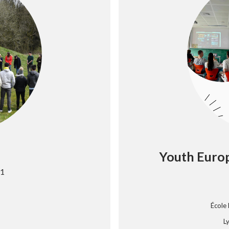
Youth Europ
 1
École
L