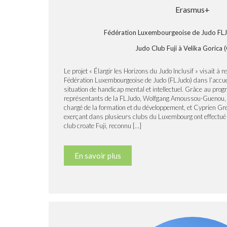
Erasmus+
Fédération Luxembourgeoise de Judo FL
Judo Club Fuji à Velika Gorica 
Le projet « Élargir les Horizons du Judo Inclusif » visait à 
Fédération Luxembourgeoise de Judo (FLJudo) dans l’accuei
situation de handicap mental et intellectuel. Grâce au p
représentants de la FLJudo, Wolfgang Amoussou-Guenou, d
chargé de la formation et du développement, et Cyprien Gre
exerçant dans plusieurs clubs du Luxembourg ont effectué 
club croate Fuji, reconnu […]
En savoir plus