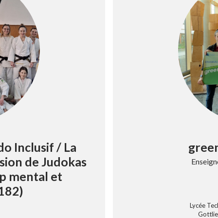
o Inclusif / La
gree
usion de Judokas
Enseigne
ap mental et
A182)
Lycée Tec
Gottli