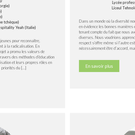
)
Lycée profes
orgie)
Liceul Tehnol
)
e)
Dans un monde où la diversité nous
ue tchèque)
en évidence les bonnes manières et
itality Yeah (Italie)
tenant compte du fait que nous avo
diverses. Nous voudrions apprendre
s jeunes pour reconnaître,
respect s’offre même si l’autre es
 à la radicalisation. En
nécessairement être d’accord, mai
rojet a promu les valeurs de
À travers des méthodes d’éducation
isation et leurs propres rôles en
En savoir plus
 priorités du […]