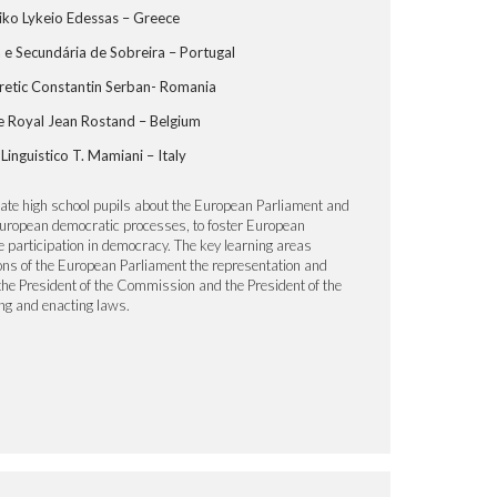
ko Lykeio Edessas – Greece
a e Secundária de Sobreira – Portugal
oretic Constantin Serban- Romania
 Royal Jean Rostand – Belgium
 Linguistico T. Mamiani – Italy
cate high school pupils about the European Parliament and
European democratic processes, to foster European
e participation in democracy. The key learning areas
ions of the European Parliament the representation and
 the President of the Commission and the President of the
ng and enacting laws.