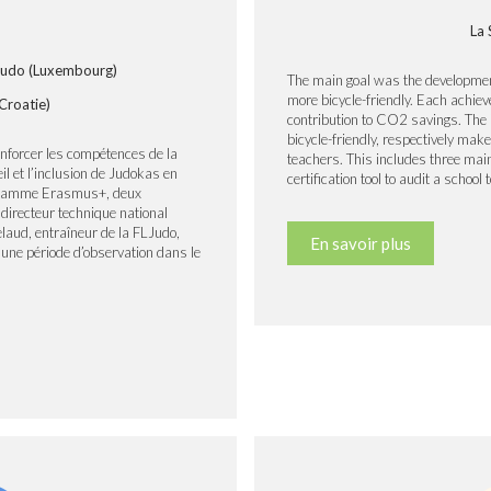
La 
Judo (Luxembourg)
The main goal was the developmen
more bicycle-friendly. Each achiev
(Croatie)
contribution to CO2 savings. The 
bicycle-friendly, respectively make
renforcer les compétences de la
teachers. This includes three main
l et l’inclusion de Judokas en
certification tool to audit a school
rogramme Erasmus+, deux
irecteur technique national
laud, entraîneur de la FLJudo,
En savoir plus
une période d’observation dans le