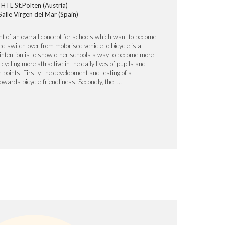
HTL St.Pölten (Austria)
Salle Virgen del Mar (Spain)
t of an overall concept for schools which want to become
ed switch-over from motorised vehicle to bicycle is a
intention is to show other schools a way to become more
 cycling more attractive in the daily lives of pupils and
 points: Firstly, the development and testing of a
 towards bicycle-friendliness. Secondly, the […]