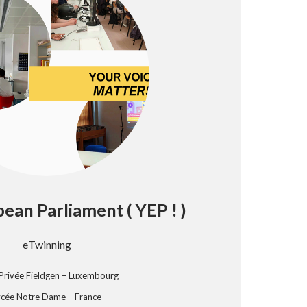
ean Parliament ( YEP ! )
eTwinning
 Privée Fieldgen – Luxembourg
ycée Notre Dame – France